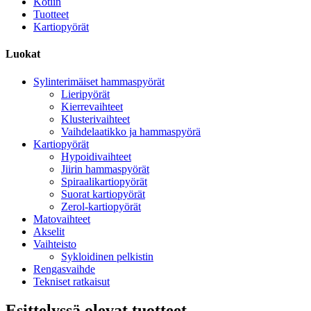
Kotiin
Tuotteet
Kartiopyörät
Luokat
Sylinterimäiset hammaspyörät
Lieripyörät
Kierrevaihteet
Klusterivaihteet
Vaihdelaatikko ja hammaspyörä
Kartiopyörät
Hypoidivaihteet
Jiirin hammaspyörät
Spiraalikartiopyörät
Suorat kartiopyörät
Zerol-kartiopyörät
Matovaihteet
Akselit
Vaihteisto
Sykloidinen pelkistin
Rengasvaihde
Tekniset ratkaisut
Esittelyssä olevat tuotteet