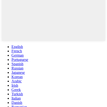
English
French
German
Portuguese
Spanish
Russian
Japanese
Korean
Arabic
Irish
Greek
Turkish
Italian
Danish
Romanian