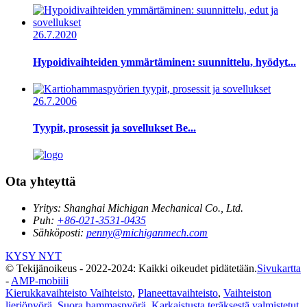
26.7.2020
Hypoidivaihteiden ymmärtäminen: suunnittelu, hyödyt...
26.7.2006
Tyypit, prosessit ja sovellukset Be...
Ota yhteyttä
Yritys:
Shanghai Michigan Mechanical Co., Ltd.
Puh:
+86-021-3531-0435
Sähköposti:
penny@michiganmech.com
KYSY NYT
© Tekijänoikeus - 2022-2024: Kaikki oikeudet pidätetään.
Sivukartta
-
AMP-mobiili
Kierukkavaihteisto Vaihteisto
,
Planeettavaihteisto
,
Vaihteiston
lieriöpyörä
,
Suora hammaspyörä
,
Karkaistusta teräksestä valmistetut