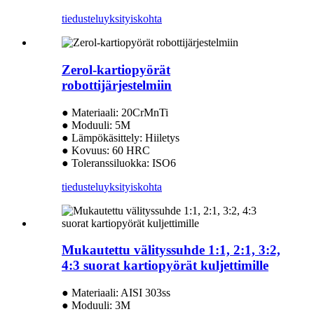
tiedustelu
yksityiskohta
Zerol-kartiopyörät
robottijärjestelmiin
● Materiaali: 20CrMnTi
● Moduuli: 5M
● Lämpökäsittely: Hiiletys
● Kovuus: 60 HRC
● Toleranssiluokka: ISO6
tiedustelu
yksityiskohta
Mukautettu välityssuhde 1:1, 2:1, 3:2,
4:3 suorat kartiopyörät kuljettimille
● Materiaali: AISI 303ss
● Moduuli: 3M