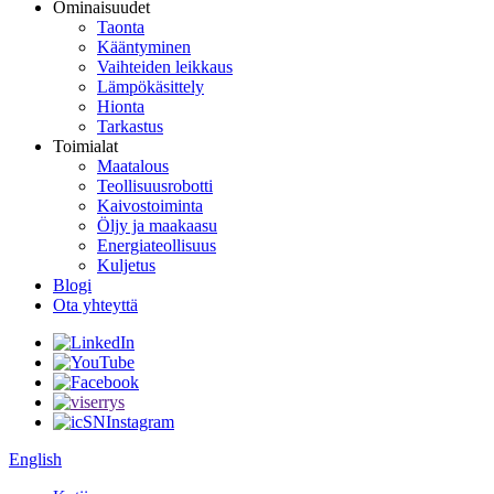
Ominaisuudet
Taonta
Kääntyminen
Vaihteiden leikkaus
Lämpökäsittely
Hionta
Tarkastus
Toimialat
Maatalous
Teollisuusrobotti
Kaivostoiminta
Öljy ja maakaasu
Energiateollisuus
Kuljetus
Blogi
Ota yhteyttä
English