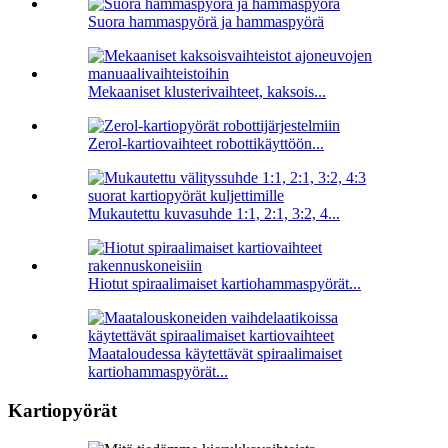
Suora hammaspyörä ja hammaspyörä
Mekaaniset klusterivaihteet, kaksois...
Zerol-kartiovaihteet robottikäyttöön...
Mukautettu kuvasuhde 1:1, 2:1, 3:2, 4...
Hiotut spiraalimaiset kartiohammaspyörät...
Maataloudessa käytettävät spiraalimaiset
kartiohammaspyörät...
Kartiopyörät