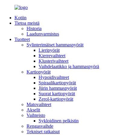
Kotiin
Tietoa meistä
Historia
Laadunvarmistus
Tuotteet
Sylinterimäiset hammaspyörät
Lieripyörät
Kierrevaihteet
Klusterivaihteet
Vaihdelaatikko ja hammaspyörä
Kartiopyörät
Hypoidivaihteet
Spiraalikartiopyörät
Jiirin hammaspyörät
Suorat kartiopyörät
Zerol-kartiopyörät
Matovaihteet
Akselit
Vaihteisto
Sykloidinen pelkistin
Rengasvaihde
Tekniset ratkaisut