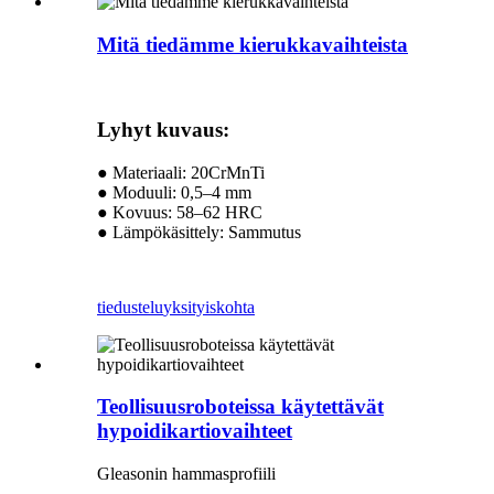
Mitä tiedämme kierukkavaihteista
Lyhyt kuvaus:
● Materiaali: 20CrMnTi
● Moduuli: 0,5–4 mm
● Kovuus: 58–62 HRC
● Lämpökäsittely: Sammutus
tiedustelu
yksityiskohta
Teollisuusroboteissa käytettävät
hypoidikartiovaihteet
Gleasonin hammasprofiili