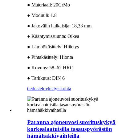
● Materiaali: 20CrMo
● Moduuli: 1.8
● Jakovälin halkaisija: 18,33 mm
● Kääntymissuunta: Oikea
● Lämpökäsittely: Hiiletys
● Pintakäsittely: Hionta
● Kovuus: 58–62 HRC
● Tarkkuus: DIN 6
tiedustelu
yksityiskohta
Paranna ajoneuvosi suorituskykyä
korkealaatuisilla tasauspyörästön
hämähäkkivaihteilla