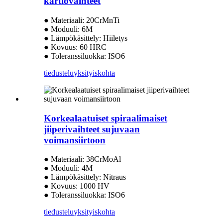
kartiovaihteet
● Materiaali: 20CrMnTi
● Moduuli: 6M
● Lämpökäsittely: Hiiletys
● Kovuus: 60 HRC
● Toleranssiluokka: ISO6
tiedustelu
yksityiskohta
Korkealaatuiset spiraalimaiset
jiiperivaihteet sujuvaan
voimansiirtoon
● Materiaali: 38CrMoAl
● Moduuli: 4M
● Lämpökäsittely: Nitraus
● Kovuus: 1000 HV
● Toleranssiluokka: ISO6
tiedustelu
yksityiskohta