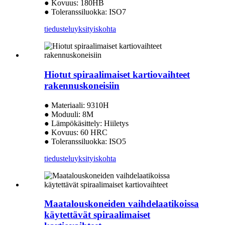
● Kovuus: 180HB
● Toleranssiluokka: ISO7
tiedustelu
yksityiskohta
Hiotut spiraalimaiset kartiovaihteet
rakennuskoneisiin
● Materiaali: 9310H
● Moduuli: 8M
● Lämpökäsittely: Hiiletys
● Kovuus: 60 HRC
● Toleranssiluokka: ISO5
tiedustelu
yksityiskohta
Maatalouskoneiden vaihdelaatikoissa
käytettävät spiraalimaiset