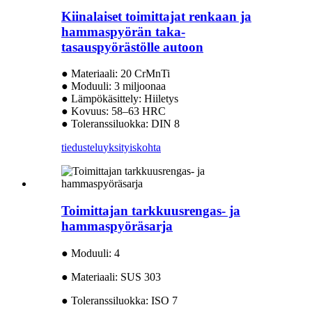
Kiinalaiset toimittajat renkaan ja
hammaspyörän taka-
tasauspyörästölle autoon
● Materiaali: 20 CrMnTi
● Moduuli: 3 miljoonaa
● Lämpökäsittely: Hiiletys
● Kovuus: 58–63 HRC
● Toleranssiluokka: DIN 8
tiedustelu
yksityiskohta
Toimittajan tarkkuusrengas- ja
hammaspyöräsarja
● Moduuli: 4
● Materiaali: SUS 303
● Toleranssiluokka: ISO 7