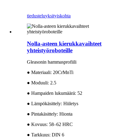
tiedustelu
yksityiskohta
Nolla-asteen kierukkavaihteet
yhteistyöroboteille
Gleasonin hammasprofiili
● Materiaali: 20CrMnTi
● Moduuli: 2.5
● Hampaiden lukumäärä: 52
● Lämpökäsittely: Hiiletys
● Pintakäsittely: Hionta
● Kovuus: 58–62 HRC
● Tarkkuus: DIN 6