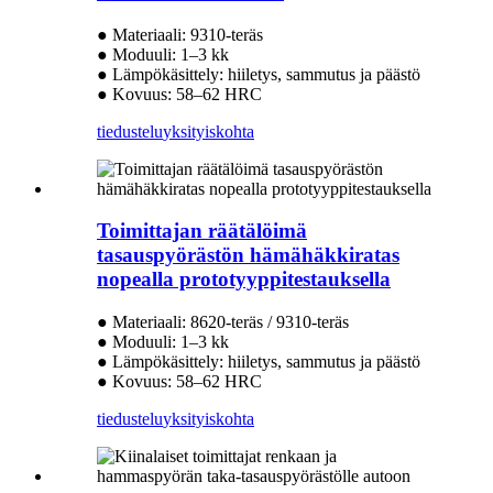
● Materiaali: 9310-teräs
● Moduuli: 1–3 kk
● Lämpökäsittely: hiiletys, sammutus ja päästö
● Kovuus: 58–62 HRC
tiedustelu
yksityiskohta
Toimittajan räätälöimä
tasauspyörästön hämähäkkiratas
nopealla prototyyppitestauksella
● Materiaali: 8620-teräs / 9310-teräs
● Moduuli: 1–3 kk
● Lämpökäsittely: hiiletys, sammutus ja päästö
● Kovuus: 58–62 HRC
tiedustelu
yksityiskohta