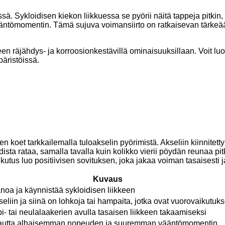
sä. Sykloidisen kiekon liikkuessa se pyörii näitä tappeja pitkin
äntömomentin. Tämä sujuva voimansiirto on ratkaisevan tärkeää 
 räjähdys- ja korroosionkestävillä ominaisuuksillaan. Voit luott
äristöissä.
en koet tarkkailemalla tuloakselin pyörimistä. Akseliin kiinnit
dista rataa, samalla tavalla kuin kolikko vierii pöydän reunaa pi
us luo positiivisen sovituksen, joka jakaa voiman tasaisesti j
Kuvaus
oa ja käynnistää sykloidisen liikkeen
eliin ja siinä on lohkoja tai hampaita, jotka ovat vuorovaikutu
- tai neulalaakerien avulla tasaisen liikkeen takaamiseksi
 kautta alhaisemman nopeuden ja suuremman vääntömomentin