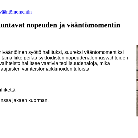
a vääntömomentin
muuntavat nopeuden ja vääntömomentin
vääntöinen syöttö hallituksi, suureksi vääntömomentiksi
o – tämä liike peilaa sykloidisten nopeudenalennusvaihteiden
aihteisto hallitsee vaativia teollisuudenaloja, mikä
laajuisten vaihteistomarkkinoiden tuloista.
liikettä.
kanssa jakaen kuorman.