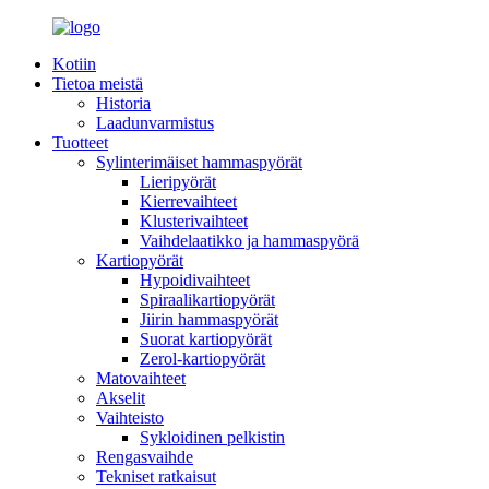
Kotiin
Tietoa meistä
Historia
Laadunvarmistus
Tuotteet
Sylinterimäiset hammaspyörät
Lieripyörät
Kierrevaihteet
Klusterivaihteet
Vaihdelaatikko ja hammaspyörä
Kartiopyörät
Hypoidivaihteet
Spiraalikartiopyörät
Jiirin hammaspyörät
Suorat kartiopyörät
Zerol-kartiopyörät
Matovaihteet
Akselit
Vaihteisto
Sykloidinen pelkistin
Rengasvaihde
Tekniset ratkaisut