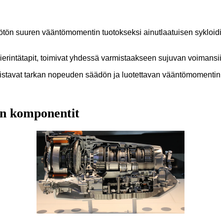
ön suuren vääntömomentin tuotokseksi ainutlaatuisen sykloidisen
 vierintätapit, toimivat yhdessä varmistaakseen sujuvan voimansi
llistavat tarkan nopeuden säädön ja luotettavan vääntömomentin 
on komponentit