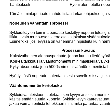
Lähtöakseli
Pyörii alennetulla nop
Tämä toimintaperiaate mahdollistaa tarkan ohjauksen ja 
Nopeuden vähentämisprosessi
Sykloidikäytön toimintaperiaate keskittyy nopean tulosig
liikkuu vain murto-osan kierroksesta jokaista sisääntulo
Esimerkiksi jos levyssä on vähemmän nipisteitä kuin hamm
Prosessin kuvaus
Kaksivaiheinen alennusperiaate, johon kuuluu lieriöpyör
Korkea tarkkuus ja vääntömomentti minimaalisella välyks
Kyky absorboida jopa 500 % nimellisvääntömomentista hä
Hyödyt tästä nopeuden alentamisesta sovelluksissa, jotka 
Vääntömomentin kertolasku
Sykloidivaihteistoon luotetaan sen kyvyn ansiosta moninke
käsittelemään suuria kuormia. Sykloidilevyn kaarevat urat oh
jakaa voiman entistä tehokkaammin, mikä parantaa väänt