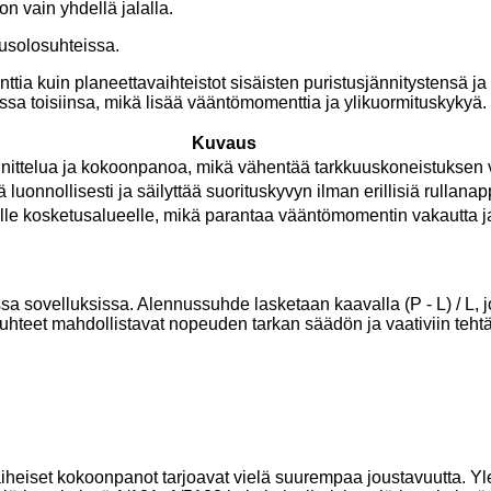
on vain yhdellä jalalla.
tusolosuhteissa.
tia kuin planeettavaihteistot sisäisten puristusjännitystensä j
sa toisiinsa, mikä lisää vääntömomenttia ja ylikuormituskykyä.
Kuvaus
nnittelua ja kokoonpanoa, mikä vähentää tarkkuuskoneistuksen 
ä luonnollisesti ja säilyttää suorituskyvyn ilman erillisiä rullanap
e kosketusalueelle, mikä parantaa vääntömomentin vakautta ja 
issa sovelluksissa. Alennussuhde lasketaan kaavalla (P - L) / 
suhteet mahdollistavat nopeuden tarkan säädön ja vaativiin teht
aiheiset kokoonpanot tarjoavat vielä suurempaa joustavuutta. Yl