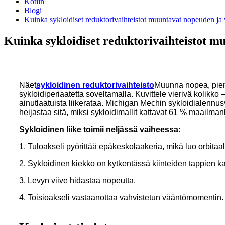
Kotiin
Blogi
Kuinka sykloidiset reduktorivaihteistot muuntavat nopeuden j
Kuinka sykloidiset reduktorivaihteistot 
Näet
sykloidinen reduktorivaihteisto
Muunna nopea, pieni
sykloidiperiaatetta soveltamalla. Kuvittele vierivä kolikk
ainutlaatuista liikerataa. Michigan Mechin sykloidialennusv
heijastaa sitä, miksi sykloidimallit kattavat 61 % maailman
Sykloidinen liike toimii neljässä vaiheessa:
1. Tuloakseli pyörittää epäkeskolaakeria, mikä luo orbitaali
2. Sykloidinen kiekko on kytkentässä kiinteiden tappien 
3. Levyn viive hidastaa nopeutta.
4. Toisioakseli vastaanottaa vahvistetun vääntömomentin.