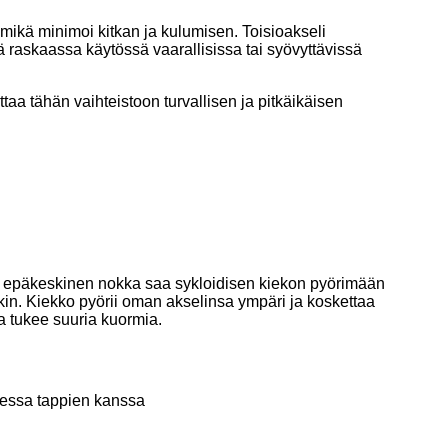
, mikä minimoi kitkan ja kulumisen. Toisioakseli
raskaassa käytössä vaarallisissa tai syövyttävissä
aa tähän vaihteistoon turvallisen ja pitkäikäisen
etty epäkeskinen nokka saa sykloidisen kiekon pyörimään
tkin. Kiekko pyörii oman akselinsa ympäri ja koskettaa
a tukee suuria kuormia.
ksessa tappien kanssa