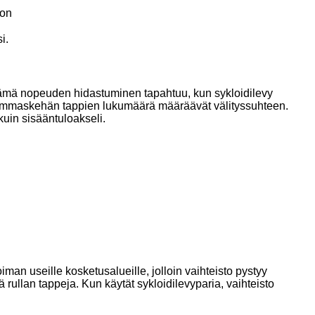
ton
i.
 Tämä nopeuden hidastuminen tapahtuu, kun sykloidilevy
a hammaskehän tappien lukumäärä määräävät välityssuhteen.
uin sisääntuloakseli.
an useille kosketusalueille, jolloin vaihteisto pystyy
ä rullan tappeja. Kun käytät sykloidilevyparia, vaihteisto