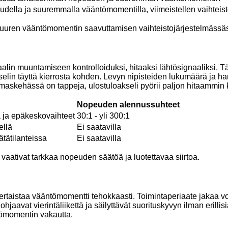
eudella ja suuremmalla vääntömomentilla, viimeistellen vaihteis
suuren vääntömomentin saavuttamisen vaihteistojärjestelmässäs
naalin muuntamiseen kontrolloiduksi, hitaaksi lähtösignaaliksi.
akselin täyttä kierrosta kohden. Levyn nipisteiden lukumäärä j
askehässä on tappeja, ulostuloakseli pyörii paljon hitaammin k
Nopeuden alennussuhteet
ä ja epäkeskovaihteet
30:1 - yli 300:1
ellä
Ei saatavilla
tätilanteissa
Ei saatavilla
vaativat tarkkaa nopeuden säätöä ja luotettavaa siirtoa.
rtaistaa vääntömomentti tehokkaasti. Toimintaperiaate jakaa voim
jaavat vierintäliikettä ja säilyttävät suorituskyvyn ilman erillisi
ömomentin vakautta.