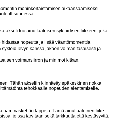
ömomentin moninkertaistamisen aikaansaamiseksi.
ianteollisuudessa.
a-akseli luo ainutlaatuisen sykloidisen liikkeen, joka
e hidastaa nopeutta ja lisää vääntömomenttia.
sykloidilevyn kanssa jakaen voiman tasaisesti ja
tasaisen voimansiirron ja minimoi kitkan.
keen. Tähän akseliin kiinnitetty epäkeskinen nokka
älttämätöntä tehokkaalle nopeuden alentamiselle.
taa hammaskehän tappeja. Tämä ainutlaatuinen liike
ssa, joissa tarvitaan sekä tarkkuutta että kestävyyttä.