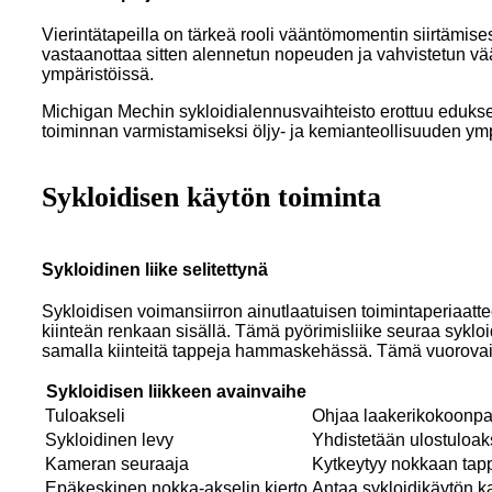
Vierintätapeilla on tärkeä rooli vääntömomentin siirtämises
vastaanottaa sitten alennetun nopeuden ja vahvistetun vä
ympäristöissä.
Michigan Mechin sykloidialennusvaihteisto erottuu edukseen
toiminnan varmistamiseksi öljy- ja kemianteollisuuden ymp
Sykloidisen käytön toiminta
Sykloidinen liike selitettynä
Sykloidisen voimansiirron ainutlaatuisen toimintaperiaatte
kiinteän renkaan sisällä. Tämä pyörimisliike seuraa sykloi
samalla kiinteitä tappeja hammaskehässä. Tämä vuorovaikut
Sykloidisen liikkeen avainvaihe
Tuloakseli
Ohjaa laakerikokoonpan
Sykloidinen levy
Yhdistetään ulostuloaks
Kameran seuraaja
Kytkeytyy nokkaan tappi
Epäkeskinen nokka-akselin kierto
Antaa sykloidikäytön