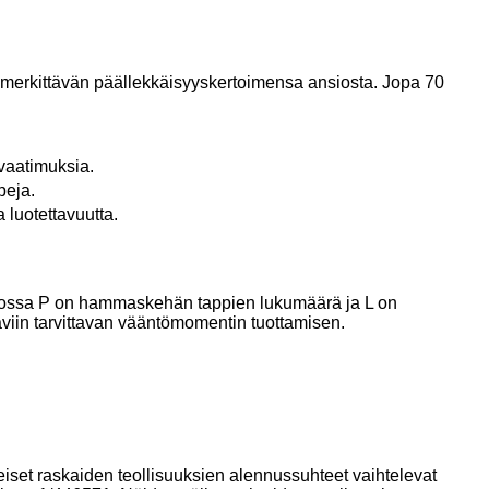
a merkittävän päällekkäisyyskertoimensa ansiosta. Jopa 70
vaatimuksia.
peja.
luotettavuutta.
L, jossa P on hammaskehän tappien lukumäärä ja L on
äviin tarvittavan vääntömomentin tuottamisen.
eiset raskaiden teollisuuksien alennussuhteet vaihtelevat