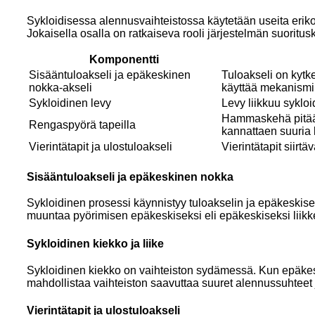
Sykloidisessa alennusvaihteistossa käytetään useita er
Jokaisella osalla on ratkaiseva rooli järjestelmän suoritus
Komponentti
Sisääntuloakseli ja epäkeskinen
Tuloakseli on kytke
nokka-akseli
käyttää mekanismi
Sykloidinen levy
Levy liikkuu syklo
Hammaskehä pitää p
Rengaspyörä tapeilla
kannattaen suuria 
Vierintätapit ja ulostuloakseli
Vierintätapit siirt
Sisääntuloakseli ja epäkeskinen nokka
Sykloidinen prosessi käynnistyy tuloakselin ja epäkeskise
muuntaa pyörimisen epäkeskiseksi eli epäkeskiseksi liikk
Sykloidinen kiekko ja liike
Sykloidinen kiekko on vaihteiston sydämessä. Kun epäkesk
mahdollistaa vaihteiston saavuttaa suuret alennussuhteet j
Vierintätapit ja ulostuloakseli