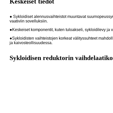
Keskeiset tiedot
● Sykloidiset alennusvaihteistot muuntavat suurnopeussyöt
vaativiin sovelluksiin.
●
Keskeiset komponentit, kuten tuloakseli, sykloidilevy ja
●
Sykloidisten vaihteistojen korkeat välityssuhteet mahdo
ja kaivosteollisuudessa.
Sykloidisen reduktorin vaihdelaatik