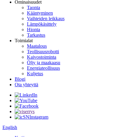
Ominaisuudet
Taonta
Kääntyminen
Vaihteiden leikkaus
Lämpökäsittely
Hionta
Tarkastus
Toimialat
Maatalous
Teollisuusrobotti
Kaivostoiminta
Öljy ja maakaasu
Energiateollisuus
Kuljetus
Blogi
Ota yhteyttä
English