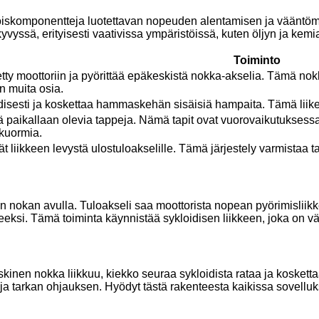
ikoiskomponentteja luotettavan nopeuden alentamisen ja väänt
kyvyssä, erityisesti vaativissa ympäristöissä, kuten öljyn ja kem
Toiminto
tty moottoriin ja pyörittää epäkeskistä nokka-akselia. Tämä nokk
n muita osia.
idisesti ja koskettaa hammaskehän sisäisiä hampaita. Tämä liik
aikallaan olevia tappeja. Nämä tapit ovat vuorovaikutuksessa 
kuormia.
ävät liikkeen levystä ulostuloakselille. Tämä järjestely varmistaa 
n nokan avulla. Tuloakseli saa moottorista nopean pyörimisliik
eeksi. Tämä toiminta käynnistää sykloidisen liikkeen, joka on v
inen nokka liikkuu, kiekko seuraa sykloidista rataa ja kosket
a tarkan ohjauksen. Hyödyt tästä rakenteesta kaikissa sovelluksi