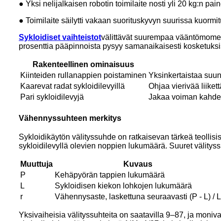
● Yksi nelijalkaisen robotin toimilaite nosti yli 20 kg:n pain
● Toimilaite säilytti vakaan suorituskyvyn suurissa kuormi
Sykloidiset vaihteistot
välittävät suurempaa vääntömoment
prosenttia pääpinnoista pysyy samanaikaisesti kosketuksis
Rakenteellinen ominaisuus
Kiinteiden rullanappien poistaminen
Yksinkertaistaa suu
Kaarevat radat sykloidilevyillä
Ohjaa vierivää liikett
Pari sykloidilevyjä
Jakaa voiman kahdell
Vähennyssuhteen merkitys
Sykloidikäytön välityssuhde on ratkaisevan tärkeä teollis
sykloidilevyllä olevien noppien lukumäärä. Suuret välitys
Muuttuja
Kuvaus
P
Kehäpyörän tappien lukumäärä
L
Sykloidisen kiekon lohkojen lukumäärä
r
Vähennysaste, laskettuna seuraavasti (P ​​- L) / L
Yksivaiheisia välityssuhteita on saatavilla 9–87, ja moniv